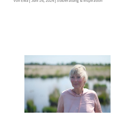
von
Ewa
|
Juni 16, 2024
|
Stilberatung & Inspiration