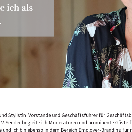
e ich als
.
n und Stylistin Vorstände und Geschäftsführer für Geschäfts
TV-Sender begleite ich Moderatoren und prominente Gäste f
und ich bin ebenso in dem Bereich Employer-Branding für