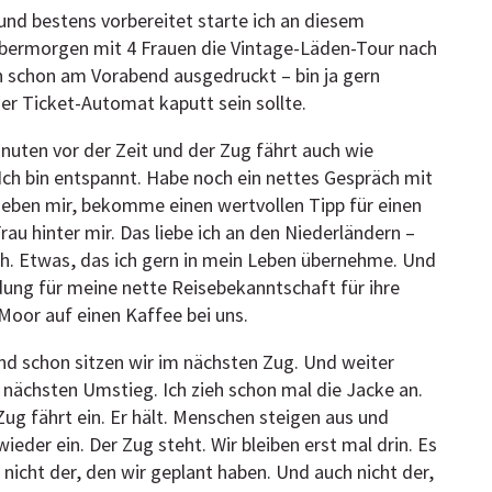
nd bestens vorbereitet starte ich an diesem
bermorgen mit 4 Frauen die Vintage-Läden-Tour nach
h schon am Vorabend ausgedruckt – bin ja gern
 der Ticket-Automat kaputt sein sollte.
inuten vor der Zeit und der Zug fährt auch wie
 Ich bin entspannt. Habe noch ein nettes Gespräch mit
neben mir, bekomme einen wertvollen Tipp für einen
rau hinter mir. Das liebe ich an den Niederländern –
. Etwas, das ich gern in mein Leben übernehme. Und
adung für meine nette Reisebekanntschaft für ihre
oor auf einen Kaffee bei uns.
und schon sitzen wir im nächsten Zug. Und weiter
 nächsten Umstieg. Ich zieh schon mal die Jacke an.
 Zug fährt ein. Er hält. Menschen steigen aus und
ieder ein. Der Zug steht. Wir bleiben erst mal drin. Es
 nicht der, den wir geplant haben. Und auch nicht der,