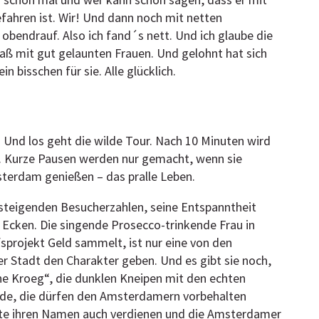
 schon mal und wer kann schon sagen, dass er mit
ahren ist. Wir! Und dann noch mit netten
bendrauf. Also ich fand´s nett. Und ich glaube die
paß mit gut gelaunten Frauen. Und gelohnt hat sich
n bisschen für sie. Alle glücklich.
 Und los geht die wilde Tour. Nach 10 Minuten wird
t. Kurze Pausen werden nur gemacht, wenn sie
msterdam genießen – das pralle Leben.
 steigenden Besucherzahlen, seine Entspanntheit
 Ecken. Die singende Prosecco-trinkende Frau in
lfsprojekt Geld sammelt, ist nur eine von den
r Stadt den Charakter geben. Und es gibt sie noch,
e Kroeg“, die dunklen Kneipen mit den echten
inde, die dürfen den Amsterdamern vorbehalten
lte ihren Namen auch verdienen und die Amsterdamer