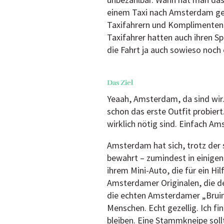
unbezahlbar. Wann hat man das
einem Taxi nach Amsterdam gef
Taxifahrern und Komplimenten o
Taxifahrer hatten auch ihren S
die Fahrt ja auch sowieso noch ei
Das Ziel
Yeaah, Amsterdam, da sind wir.
schon das erste Outfit probier
wirklich nötig sind. Einfach A
Amsterdam hat sich, trotz der
bewahrt – zumindest in einigen
ihrem Mini-Auto, die für ein Hi
Amsterdamer Originalen, die de
die echten Amsterdamer „Bruin
Menschen. Echt gezellig. Ich f
bleiben. Eine Stammkneipe sol