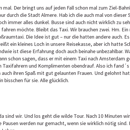
 mal. Der bringt uns auf jeden Fall schon mal zum Ziel-Bahnh
our durch die Stadt Almere. Hab ich die auch mal von dieser
och immer alles dunkel. Busse sind auch nicht wirklich zu seh
ahren möchte. Bleibt das Taxi. Wir brauchen zwei. Hm. Ein 
ßraumtaxi. Die Idee ist gut – nur die hatten andere auch. Es
reißt ein kleines Loch in unsere Reisekasse, aber ich hatte 
ndwie ist diese Erfahrung doch auch beinahe unbezahlbar. 
ann schon sagen, dass er mit einem Taxi nach Amsterdam ge
 Taxifahrern und Komplimenten obendrauf. Also ich fand´s 
n auch ihren Spaß mit gut gelaunten Frauen. Und gelohnt hat s
 bisschen für sie. Alle glücklich.
 sind wir. Und los geht die wilde Tour. Nach 10 Minuten wi
ze Pausen werden nur gemacht, wenn sie wirklich nötig sind