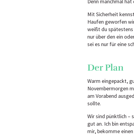
Denn manchmal hat da
Mit Sicherheit kenn
Haufen geworfen wird
weißt du spätestens 
nur über den ein ode
sei es nur für eine s
Der Plan
Warm eingepackt, gut
Novembermorgen mit 
am Vorabend ausgedru
sollte.
Wir sind pünktlich –
gut an. Ich bin ents
mir, bekomme einen w