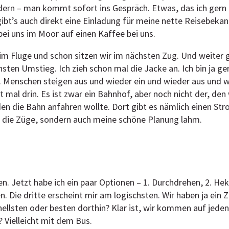
dern – man kommt sofort ins Gespräch. Etwas, das ich gern
bt’s auch direkt eine Einladung für meine nette Reisebekann
i uns im Moor auf einen Kaffee bei uns.
 im Fluge und schon sitzen wir im nächsten Zug. Und weiter 
sten Umstieg. Ich zieh schon mal die Jacke an. Ich bin ja ger
lt. Menschen steigen aus und wieder ein und wieder aus und w
st mal drin. Es ist zwar ein Bahnhof, aber noch nicht der, den
den die Bahn anfahren wollte. Dort gibt es nämlich einen Str
r die Züge, sondern auch meine schöne Planung lahm.
n. Jetzt habe ich ein paar Optionen – 1. Durchdrehen, 2. Hek
. Die dritte erscheint mir am logischsten. Wir haben ja ein Zi
lsten oder besten dorthin? Klar ist, wir kommen auf jeden 
 Vielleicht mit dem Bus.