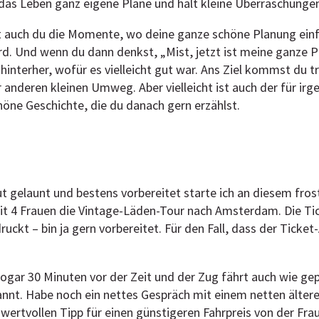
s Leben ganz eigene Pläne und hält kleine Überraschungen 
st auch du die Momente, wo deine ganze schöne Planung ein
. Und wenn du dann denkst, „Mist, jetzt ist meine ganze P
hinterher, wofür es vielleicht gut war. Ans Ziel kommst du t
r anderen kleinen Umweg. Aber vielleicht ist auch der für ir
chöne Geschichte, die du danach gern erzählst.
 gelaunt und bestens vorbereitet starte ich an diesem fro
4 Frauen die Vintage-Läden-Tour nach Amsterdam. Die Tic
ckt – bin ja gern vorbereitet. Für den Fall, dass der Ticke
 sogar 30 Minuten vor der Zeit und der Zug fährt auch wie ge
pannt. Habe noch ein nettes Gespräch mit einem netten älte
ertvollen Tipp für einen günstigeren Fahrpreis von der Frau 