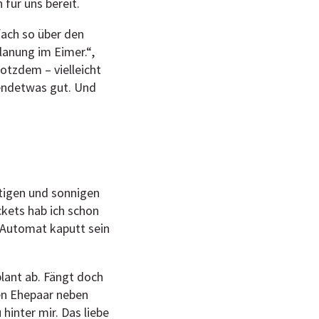
für uns bereit.
fach so über den
lanung im Eimer.“,
rotzdem – vielleicht
gendetwas gut. Und
stigen und sonnigen
kets hab ich schon
t-Automat kaputt sein
plant ab. Fängt doch
ren Ehepaar neben
hinter mir. Das liebe