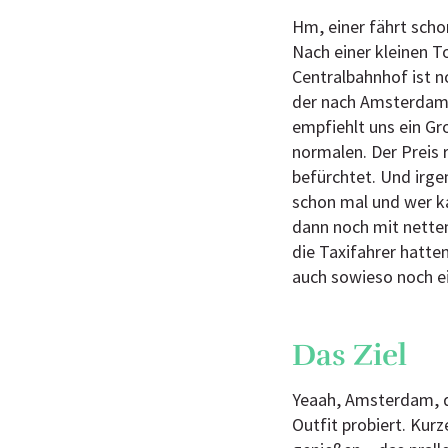
Hm, einer fährt schon
Nach einer kleinen T
Centralbahnhof ist n
der nach Amsterdam f
empfiehlt uns ein Gro
normalen. Der Preis 
befürchtet. Und irge
schon mal und wer k
dann noch mit netten
die Taxifahrer hatte
auch sowieso noch ein
Das Ziel
Yeaah, Amsterdam, da
Outfit probiert. Kur