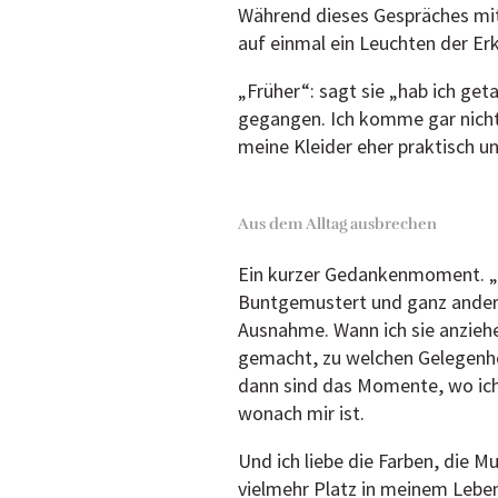
Während dieses Gespräches mit
auf einmal ein Leuchten der Erk
„Früher“: sagt sie „hab ich geta
gegangen. Ich komme gar nicht 
meine Kleider eher praktisch un
Aus dem Alltag ausbrechen
Ein kurzer Gedankenmoment. „ O
Buntgemustert und ganz anders 
Ausnahme. Wann ich sie anziehe
gemacht, zu welchen Gelegenhei
dann sind das Momente, wo ich
wonach mir ist.
Und ich liebe die Farben, die M
vielmehr Platz in meinem Leben