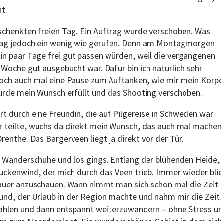
t.
eschenkten freien Tag. Ein Auftrag wurde verschoben. Was
r Tag jedoch ein wenig wie gerufen. Denn am Montagmorgen
ein paar Tage frei gut passen würden, weil die vergangenen
Woche gut ausgebucht war. Dafür bin ich natürlich sehr
ch auch mal eine Pause zum Auftanken, wie mir mein Körp
urde mein Wunsch erfüllt und das Shooting verschoben.
ert durch eine Freundin, die auf Pilgereise in Schweden war
 teilte, wuchs da direkt mein Wunsch, das auch mal mache
nthe. Das Bargerveen liegt ja direkt vor der Tür.
 Wanderschuhe und los gings. Entlang der blühenden Heide,
kenwind, der mich durch das Veen trieb. Immer wieder bli
nauer anzuschauen. Wann nimmt man sich schon mal die Zeit
nd, der Urlaub in der Region machte und nahm mir die Zeit
ählen und dann entspannt weiterzuwandern – ohne Stress u