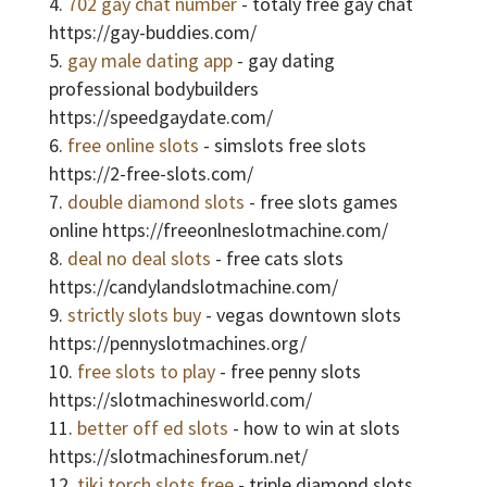
702 gay chat number
- totaly free gay chat
https://gay-buddies.com/
gay male dating app
- gay dating
professional bodybuilders
https://speedgaydate.com/
free online slots
- simslots free slots
https://2-free-slots.com/
double diamond slots
- free slots games
online https://freeonlneslotmachine.com/
deal no deal slots
- free cats slots
https://candylandslotmachine.com/
strictly slots buy
- vegas downtown slots
https://pennyslotmachines.org/
free slots to play
- free penny slots
https://slotmachinesworld.com/
better off ed slots
- how to win at slots
https://slotmachinesforum.net/
tiki torch slots free
- triple diamond slots