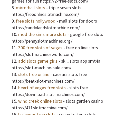
games for fun https://2-free-slots.com/
mirrorball slots
- triple seven slots
https://freeonlneslotmachine.com/
free slots hollywood
- mail slots for doors
https://candylandslotmachine.com/
mod the sims more slots
- google free slots
https://pennyslotmachines.org/
300 free slots of vegas
- free on line slots
https://slotmachinesworld.com/
add slots game girls
- skill slots app smt4a
https://slot-machine-sale.com/
slots free online
- caesars slots free
https://beat-slot-machines.com/
heart of vegas free slots
- slots free
https://download-slot-machines.com/
wind creek online slots
- slots garden casino
https://411slotmachine.com/
las vegas free slots
- seven fortune slots